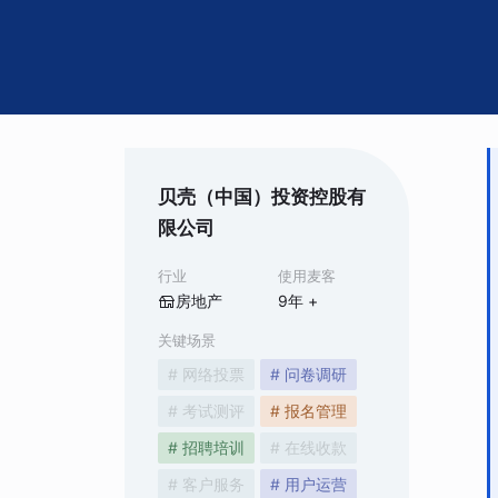
贝壳（中国）投资控股有
限公司
行业
使用麦客
房地产
9
年 +
关键场景
# 网络投票
# 问卷调研
# 考试测评
# 报名管理
# 招聘培训
# 在线收款
# 客户服务
# 用户运营