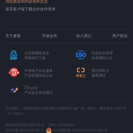
消息推送和内容创作生态
首页
客户端下载
合作伙伴登录
关于麦客
市场合作
加入我们
用户协议
公安部网络安全
信息安全管理
等级保护三级
体系国际认证
中国电子认证服务
通过阿里云
产业联盟实名认证
渗透测试
产品安全评估通过
公司地址：成都市锦江区锦华路三段88号汇融广场（锦华）1栋5单元10层1号
（C-1005）
增值电信业务经营许可证：京B2-20180674
京ICP备15000327号-1
川公网安备 51010402000439 号